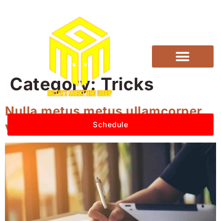
Category:
Tricks
Nulla metus metus ullamcorper
vel tincidunt
Schedule