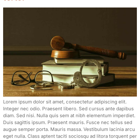
Lorem ipsum dolor sit amet, consectetur adipiscing elit.
Integer nec odio. Praesent libero. Sed cursus ante dapibus
diam. Sed nisi. Nulla quis sem at nibh elementum imperdiet.
Duis sagittis ipsum. Praesent mauris. Fusce nec tellus sed
augue semper porta. Mauris massa. Vestibulum lacinia arcu
eget nulla. Class aptent taciti sociosqu ad litora torquent per